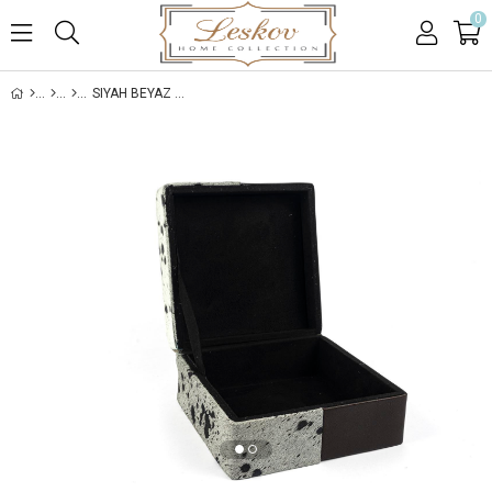
0
SIYAH BEYAZ TAKI KUTUSU 17X17X8CM
›