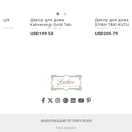
Декор для дома 
Декор для дома KIRMIZI
Kahverengi Gold Takı 
SİYAH TAKI KUTUSU 
0
Kutusu 17x17x8cm 
22X22X11CM
USD199.50
USD205.79
P230.339869
ИНФОРМАЦИЯ ПО ПОКУПКАМ
Мои заказы