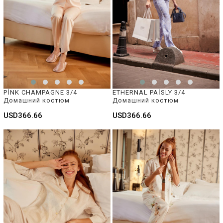
PİNK CHAMPAGNE 3/4 
ETHERNAL PAİSLY 3/4 
Домашний костюм 
Домашний костюм 
USD366.66
USD366.66