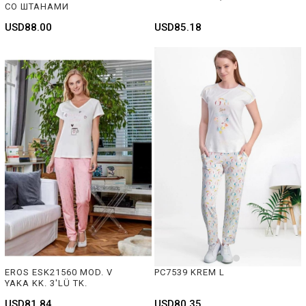
СО ШТАНАМИ
USD88.00
USD85.18
EROS ESK21560 MOD. V 
PC7539 KREM L
YAKA KK. 3'LÜ TK.
USD81.84
USD80.35